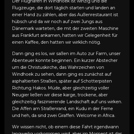
Der Flughafen in Windhoek ist winzig und die
Flugzeuge, die dort täglich starten und landen an
einer Hand zu zählen, aber das Außenrestaurant ist
hübsch und da wir noch auf zwei Jungs aus
Dänemark warteten, die mit der zweiten Maschine
aus Frankfurt ankamen, hatten wir Gelegenheit für
einen Kaffee, den hatten wir wirklich nötig.
Dann ging es los, wir saßen im Auto zur Farm, unser
Abenteuer konnte beginnen. Ein kurzer Abstecher
um die Christuskirche, das Wahrzeichen von
Windhoek zu sehen, dann ging es zunächst auf
asphaltierten Straßen, später auf Schotterpisten
Richtung Hakos. Müde, aber gleichzeitig voller
Neugier ließen wir diese karge, trockene, aber
gleichzeitig faszinierende Landschaft auf uns wirken.
Die Affen am Straßenrand, ein Kudu in der Ferne
und heh, da sind zwei Giraffen. Welcome in Africa.
Wir wissen nicht, ob einem diese Fahrt irgendwann
langweilig vorkommen wird, aber im Moment ist das